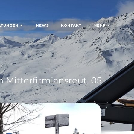
LTUNGEN
NEWS
KONTAKT
MEHR
Ski- und Snowboardkurse für Kinder und Erwachsene in Mitterfirmiansreut. 05./06+12./13. Januar 2019 – 4 Tages-Skikurs