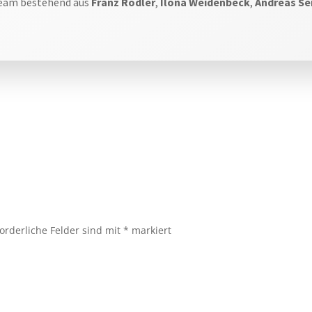
Team bestehend aus
Franz Rodler
,
Ilona Weidenbeck
,
Andreas Se
ion
forderliche Felder sind mit
*
markiert