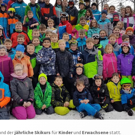
and der
jährliche Skikurs
für
Kinder
und
Erwachsene
statt.