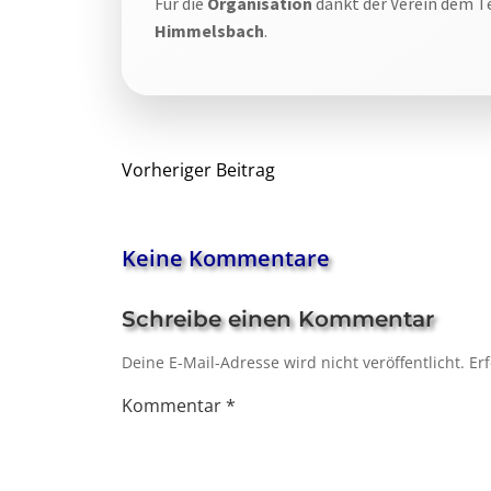
Für die
Organisation
dankt der Verein dem 
Himmelsbach
.
Beitragsnavigat
Vorheriger Beitrag
Keine Kommentare
Schreibe einen Kommentar
Deine E-Mail-Adresse wird nicht veröffentlicht.
Er
Kommentar
*