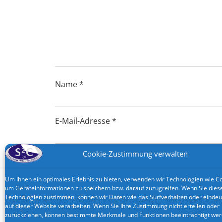
Name
*
E-Mail-Adresse
*
Cookie-Zustimmung verwalten
Website
Um Ihnen ein optimales Erlebnis zu bieten, verwenden wir Technologien wie Co
um Geräteinformationen zu speichern bzw. darauf zuzugreifen. Wenn Sie dies
Technologien zustimmen, können wir Daten wie das Surfverhalten oder eindeu
auf dieser Website verarbeiten. Wenn Sie Ihre Zustimmung nicht erteilen oder
zurückziehen, können bestimmte Merkmale und Funktionen beeinträchtigt wer