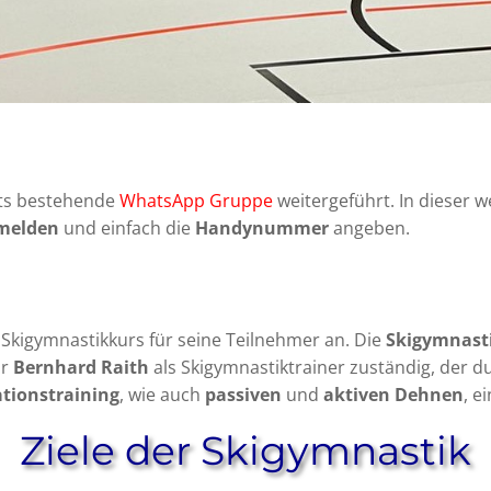
its bestehende
WhatsApp Gruppe
weitergeführt. In dieser 
melden
und einfach die
Handynummer
angeben.
 Skigymnastikkurs für seine Teilnehmer an. Die
Skigymnasti
ür
Bernhard Raith
als Skigymnastiktrainer zuständig, der 
tionstraining
, wie auch
passiven
und
aktiven Dehnen
, e
Ziele der Skigymnastik