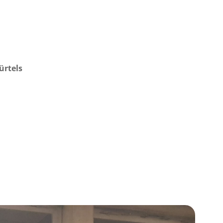
ürtels
n