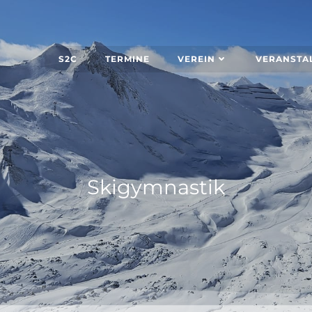
S2C
TERMINE
VEREIN
VERANSTA
Skigymnastik