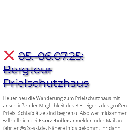
05.-06.07.25:
Bergtour
Prielschutzhaus
Heuer neu die Wanderung zum Prielschutzhaus mit
anschließender Möglichkeit des Besteigens des großen
Priels. Schlafplätze sind begrenzt! Also wer mitkommen
will soll sich bei
Franz Rodler
anmelden oder Mail an:
fahrten@s2c-ski.de. Nähere Infos bekommt Ihr dann.