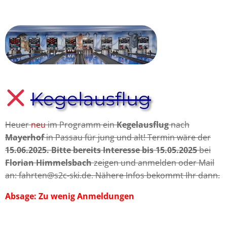
Kegelausflug
Heuer
neu
im Programm ein
Kegelausflug
nach
Mayerhof
in Passau für jung und alt! Termin wäre der
15.06.2025. Bitte bereits Interesse bis 15.05.2025
bei
Florian Himmelsbach
zeigen und anmelden oder Mail
an: fahrten@s2c-ski.de. Nähere Infos bekommt Ihr dann.
Absage: Zu wenig Anmeldungen