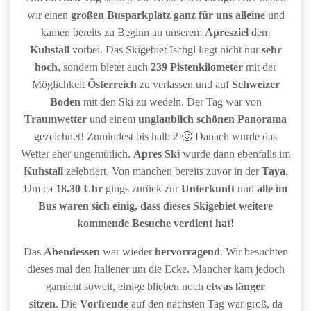
wir einen
großen Busparkplatz ganz für uns alleine
und
kamen bereits zu Beginn an unserem
Apresziel
dem
Kuhstall
vorbei. Das Skigebiet Ischgl liegt nicht nur
sehr
hoch
, sondern bietet auch
239 Pistenkilometer
mit der
Möglichkeit
Österreich
zu verlassen und auf
Schweizer
Boden
mit den Ski zu wedeln. Der Tag war von
Traumwetter
und einem
unglaublich schönen Panorama
gezeichnet! Zumindest bis halb 2 🙂 Danach wurde das
Wetter eher ungemütlich.
Apres Ski
wurde dann ebenfalls im
Kuhstall
zelebriert. Von manchen bereits zuvor in der
Taya
.
Um ca
18.30 Uhr
gings zurück zur
Unterkunft
und
alle im
Bus waren sich einig, dass dieses Skigebiet weitere
kommende Besuche verdient hat!
Das
Abendessen
war wieder
hervorragend
. Wir besuchten
dieses mal den Italiener um die Ecke. Mancher kam jedoch
garnicht soweit, einige blieben noch
etwas länger
sitzen
. Die
Vorfreude
auf den nächsten Tag war groß, da